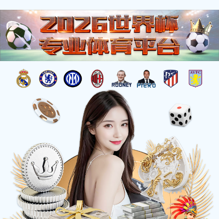
立即注册
MILAN.COM下载
带您畅享全
球体育盛事
专业平台，数据精准，
高清直播
覆盖热门体育项
目。
聚焦足球、篮球、电竞等赛事，
每日内容实时更
新
。
极速访问
下载APP