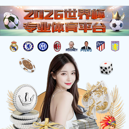
立即注册
MILAN.COM下载
带您畅享全
球体育盛事
专业平台，数据精准，
高清直播
覆盖热门体育项
目。
聚焦足球、篮球、电竞等赛事，
每日内容实时更
新
。
极速访问
下载APP