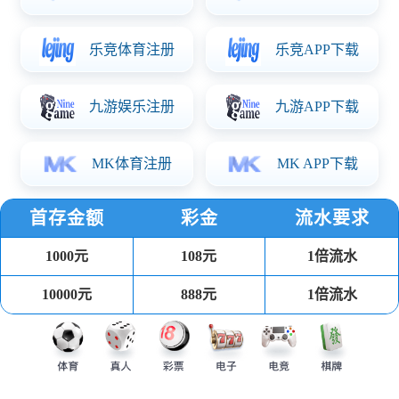
迈凯伦诺里斯利用undercut
策略超越维斯塔潘，轮胎管理
成荷兰站胜负手
2026-06-01 14:00
63 次阅读
首页
/
体育热讯
2024年F1荷兰大奖赛在赞德福特赛道落下帷幕，一场
关于策略与轮胎管理的博弈成为全场焦点。迈凯伦车
队的兰多·诺里斯凭借精准的undercut策略，成功超
越杆位发车的红牛车手马克斯·维斯塔潘，最终拿下冠
军。这一结果不仅打破了维斯塔潘在主场的不败金
身，也让轮胎管理成为本站比赛的胜负手，为赛季后
半程的竞争格局增添了新的变数。