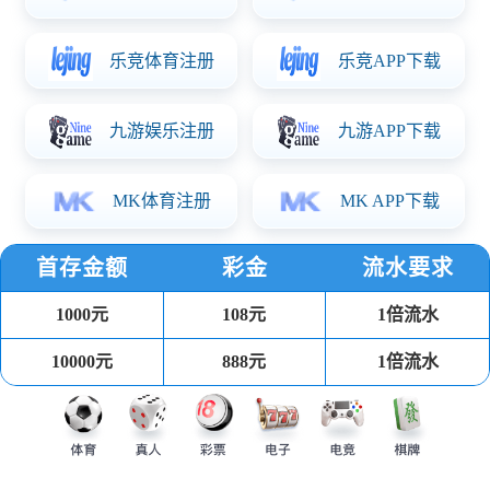
本赛季LPL转会期5大千万级
签约：TheShy领衔，JDG成
最大赢家
2026-06-09 14:02
38 次阅读
首页
/
体育热讯
随着2024赛季LPL转会期尘埃落定，各大俱乐部的引
援动作终于浮出水面。在这个充满变数的窗口期，数
笔千万级签约不仅重塑了联赛格局，也让粉丝们对新
赛季的角逐充满期待。其中，TheShy的回归无疑是最
引人注目的焦点，而JDG则凭借一系列精准操作，被
公认为本次转会期的最大赢家。