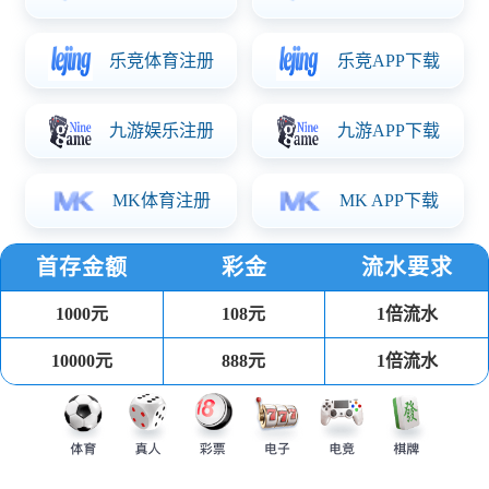
绿军寻内线答案：旧将威廉姆
斯成自由市场目标
2026-05-23 14:00
61 次阅读
首页
/
体育热讯
随着波士顿凯尔特人队在自由市场开启后持续补强，
球队的内线短板再次成为管理层关注的焦点。在送走
罗伯特·威廉姆斯三世后，绿军的内线轮换一直缺乏高
度与护框能力，而近期有消息称，球队正积极评估市
场机会，将目光投向了一位熟悉的面孔——昔日旧将
格兰特·威廉姆斯。这位以强硬防守和策应能力见长的
内线悍将，如今成为凯尔特人寻找内线答案的重要目
标。