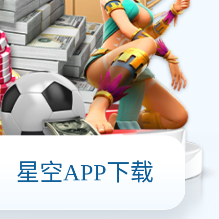
联盟顶级的双能卫之
谢伊·吉尔杰斯-亚历
后赛对团队配合与球权
缩影；而布伦森以7.6
据的提升往往伴随着球
随着季后赛的深入，助
8次助攻的高效输出，
内线策应还是外线串
式书写着属于这个时代