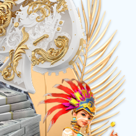
，更打破了传统中锋的
用自身的身高和视野，
队的进攻难以被限制。无
着极高的成功率。目
战术价值最直观的体
占据重要一席。他以场
。在季后赛高强度对抗
，既有突破后的突分，
上依赖于布伦森在组织