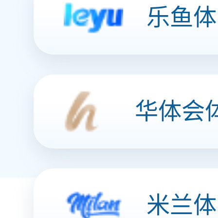
2026-07-20
3.
阿特金森执教难以吐槽！掐点换人，无脑信
2026-05-24
4.
字母哥与波蒂斯挡拆犯规标准不一，雄鹿内
2026-07-20
5.
佩雷兹与塞恩斯碰撞责任五五开，FIA仲裁报
2026-07-23
6.
温网男单签表解析：阿尔卡拉斯与德约科维
2026-06-06
7.
雷霆亚历山大场均31分对霍姆格伦15分，内
2026-07-17
8.
孙铭徽场均抢断2.7次但失误居高不下，上海
2026-07-31