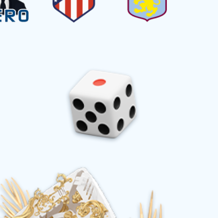
伦森7.6次列第五
流畅度的重要标尺。随
演着关键角色。根据最
这再次印证了他作为历史
，展现了他在控卫位置上