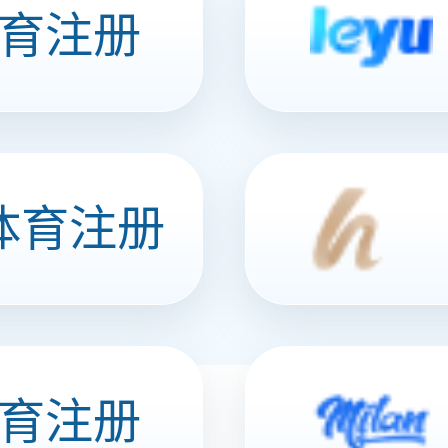
任韦
线
奇
外