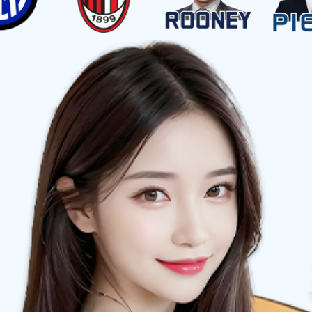
榜：约基奇场均9.8助攻领衔，布
2026-05-29 18:39
62 次阅读
首页
/
体育热讯
后赛首轮与次轮争夺中，球员们的助攻数据成为了衡量球队进攻
战术体系的多元化，助攻不仅是后卫的专利，内线组织者同样扮
核心尼古拉·约基奇以场均9.8次助攻高居季后赛助攻榜榜首，
同时，纽约尼克斯队的杰伦·布伦森以场均7.6次助攻位列第五