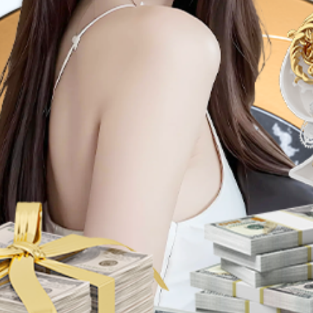
锋位置上的“魔术师”，助攻串联全队
攻表现堪称现象级。他场均9.8次助攻的数据不仅领跑所有球员
进攻体系中，约基奇的高位策应是球队运转的发动机。他能够利
外线的射手或是空切的队友。这种“一传致命”的能力使得掘金
手递手传球，还是跨越半场的快速长传，约基奇的助攻往往伴随
队正朝着卫冕目标稳步前进，而这份助攻榜榜首的荣誉，正是他
克斯的进攻大脑，稳定输出跻身前列
不同，杰伦·布伦森作为尼克斯的后场指挥官，同样在助攻榜上
五，不仅数据亮眼，更对尼克斯的进攻节奏起到了定海神针的作用
阅读防守，通过挡拆后的分球撕开对手防线。他的助攻方式多样
时找到底角射手。尼克斯能够在东部竞争中保持韧性，很大程度