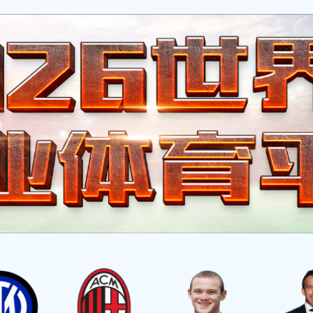
App
关于我们
体育热讯
畅享全球体育盛
门体育项目。
容实时更新
。