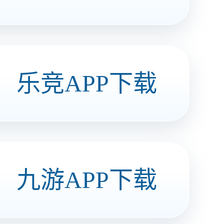
拼搏在线（中国）唯一官方网站
星空体育下载
九游网页版·官方站入口