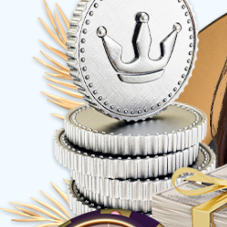
的沉稳与大局观。
约基奇：中
约基奇在季后赛中的助
定位束缚。在掘金的
在吸引包夹后精准找到
论是给贾马尔·穆雷的
前，他所率领的掘金
现。
布伦森：尼
与约基奇的内线统治力
均7.6次助攻位列第
中，布伦森能够冷静
也有在遭遇夹击时及