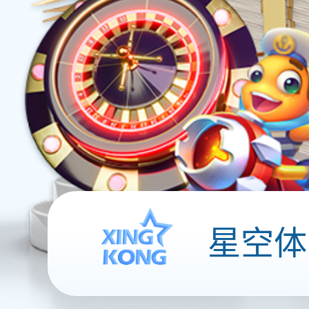
端的稳定输出。尽管
一。
助攻榜竞争
除了约基奇和布伦森，
山大等人都以场均8次
分配的高度重视。约基
次助攻跻身前五，则
队整体进攻效率的上
攻榜的排名或将进一
展望未来，随着分区决
布伦森又能否在关键
联，助攻这一指标将
的季后赛传奇。